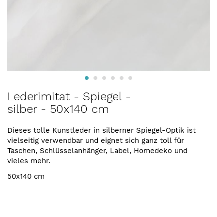
Zum
Lederimitat - Spiegel -
Anfang
silber - 50x140 cm
der
Bildergalerie
springen
Dieses tolle Kunstleder in silberner Spiegel-Optik ist
vielseitig verwendbar und eignet sich ganz toll für
Taschen, Schlüsselanhänger, Label, Homedeko und
vieles mehr.
50x140 cm