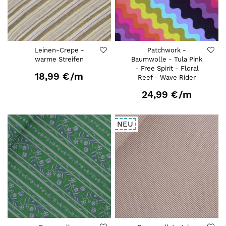
Leinen-Crepe -
Patchwork -
warme Streifen
Baumwolle - Tula Pink
- Free Spirit - Floral
18,99 €
/m
Reef - Wave Rider
24,99 €
/m
NEU