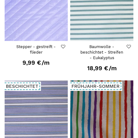
Stepper - gestreift -
Baumwolle -
flieder
beschichtet - Streifen
- Eukalyptus
9,99 €
/m
18,99 €
/m
BESCHICHTET
FRÜHJAHR-SOMMER