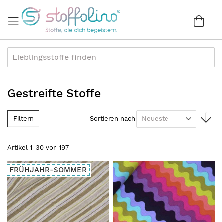
Direkt
zum
War
0
Inhalt
Gestreifte Stoffe
In
Filtern
Sortieren nach
au
Re
Artikel
1
-
30
von
197
FRÜHJAHR-SOMMER