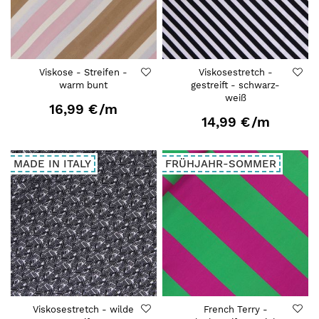
Viskose - Streifen -
Viskosestretch -
warm bunt
gestreift - schwarz-
weiß
16,99 €
/m
14,99 €
/m
MADE IN ITALY
FRÜHJAHR-SOMMER
Viskosestretch - wilde
French Terry -