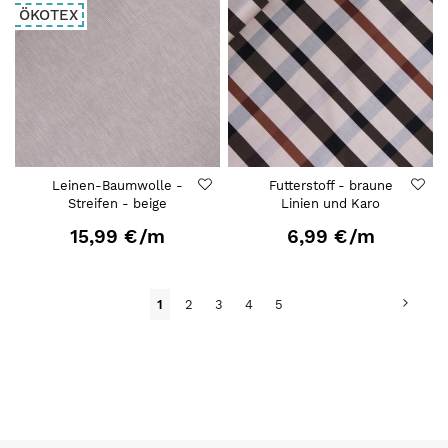
ÖKOTEX
Leinen-Baumwolle -
Futterstoff - braune
Streifen - beige
Linien und Karo
15,99 €
/m
6,99 €
/m
Seite
Seite
Weit
Du
Seite
Seite
Seite
Seite
1
2
3
4
5
liest
gerade
Seite