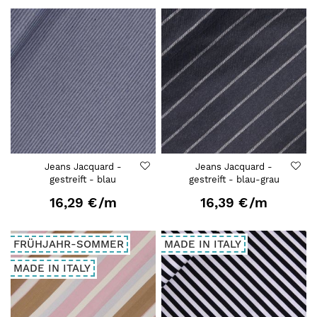
Jeans Jacquard -
Jeans Jacquard -
gestreift - blau
gestreift - blau-grau
16,29 €
/m
16,39 €
/m
FRÜHJAHR-SOMMER
MADE IN ITALY
MADE IN ITALY