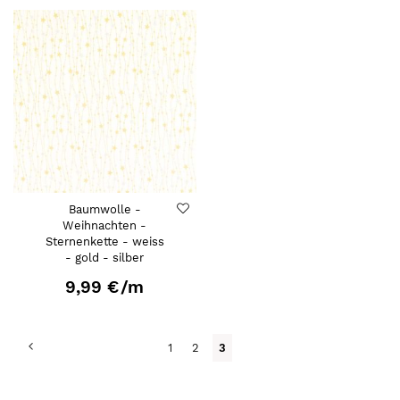
Baumwolle -
Weihnachten -
Sternenkette - weiss
- gold - silber
9,99 €
/m
Seite
Seite
Zurück
Seite
Seite
Du
1
2
3
liest