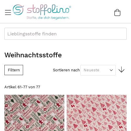
Direkt
zum
War
0
Inhalt
Weihnachtsstoffe
In
Filtern
Sortieren nach
au
Re
Artikel
61
-
77
von
77