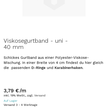
Zum
Viskosegurtband - uni -
Anfang
40 mm
der
Bildergalerie
springen
Schickes Gurtband aus einer Polyester-Viskose-
Mischung. In einer Breite von 4 cm findest du hier gleich
die passenden
D-Ringe
und
Karabinerhaken
.
3,79 €
/m
inkl. 19% MwSt., zzgl.
Versand
Auf Lager
Versand
3
-
4
Werktage