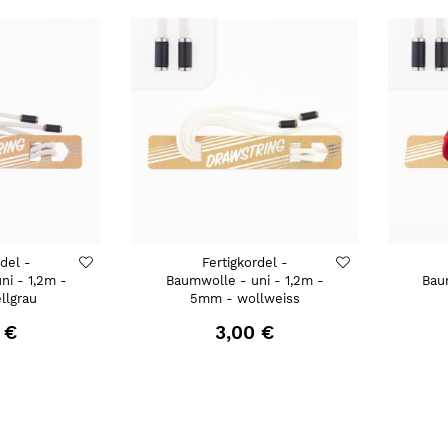
rdel -
Fertigkordel -
ni - 1,2m -
Baumwolle - uni - 1,2m -
Bau
llgrau
5mm - wollweiss
 €
3,00 €