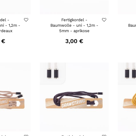
rdel -
Fertigkordel -
ni - 1,2m -
Baumwolle - uni - 1,2m -
Bau
rdeaux
5mm - aprikose
 €
3,00 €