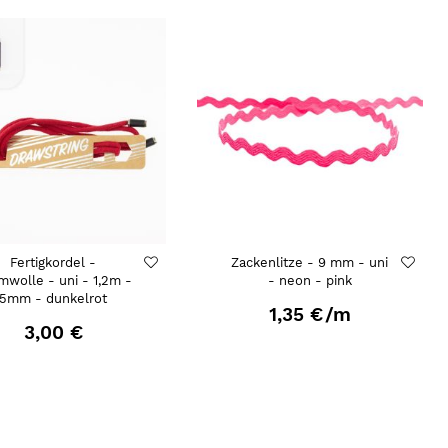
Fertigkordel -
Zackenlitze - 9 mm - uni
mwolle - uni - 1,2m -
- neon - pink
5mm - dunkelrot
1,35 €
/m
3,00 €