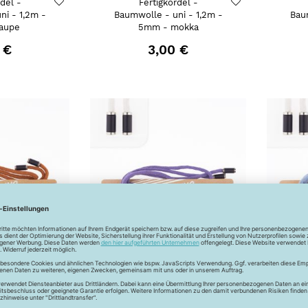
rdel -
Fertigkordel -
ni - 1,2m -
Baumwolle - uni - 1,2m -
Bau
aupe
5mm - mokka
 €
3,00 €
rdel -
Fertigkordel -
ni - 1,2m -
Baumwolle - uni - 1,2m -
Bau
ronze
5mm - lavendel