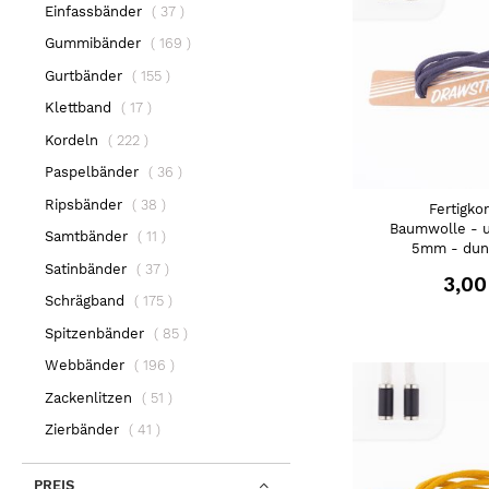
Artikel
Einfassbänder
37
Artikel
Gummibänder
169
Artikel
Gurtbänder
155
Artikel
Klettband
17
Artikel
Kordeln
222
Artikel
Paspelbänder
36
Artikel
Ripsbänder
38
Fertigko
Baumwolle - u
Artikel
Samtbänder
11
5mm - dun
Artikel
Satinbänder
37
3,00
Artikel
Schrägband
175
Artikel
Spitzenbänder
85
Artikel
Webbänder
196
Artikel
Zackenlitzen
51
Artikel
Zierbänder
41
PREIS