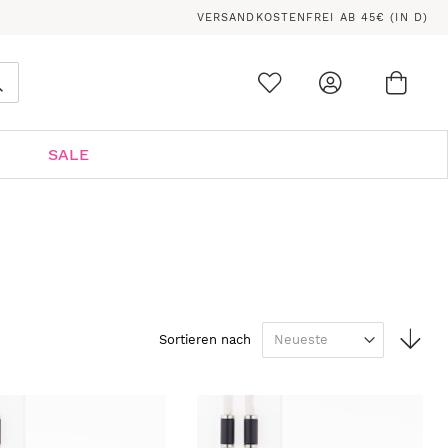
VERSANDKOSTENFREI AB 45€ (IN D)
Ware
0
Suche
SALE
In
Sortieren nach
auf
Rei