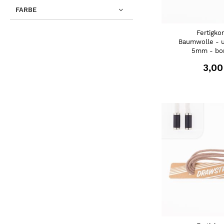
FARBE
Fertigko
Baumwolle - u
5mm - bo
3,00