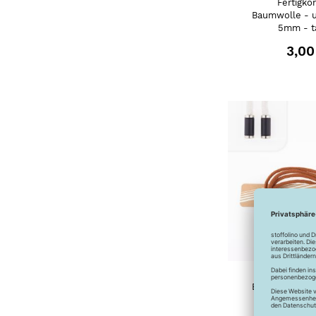
Fertigko
Baumwolle - u
5mm - t
3,00
Fertigko
Baumwolle - u
5mm - b