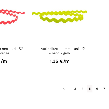
 9 mm - uni
Zackenlitze - 9 mm - uni
orange
- neon - gelb
€
/m
1,35 €
/m
Seite
Seite
Zurück
Seite
Seite
Du liest gera
Seite
Sei
3
4
5
6
7