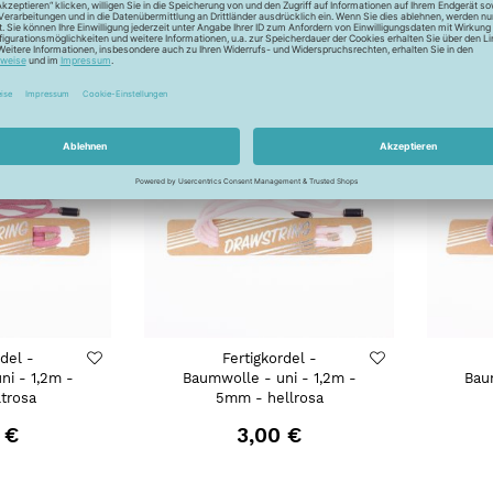
 €
3,00 €
rdel -
Fertigkordel -
ni - 1,2m -
Baumwolle - uni - 1,2m -
Bau
trosa
5mm - hellrosa
 €
3,00 €