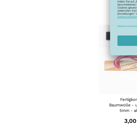
3,00
Fertigko
Baumwolle - u
5mm - al
3,00