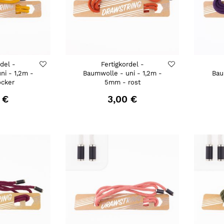
rdel -
Fertigkordel -
ni - 1,2m -
Baumwolle - uni - 1,2m -
Bau
cker
5mm - rost
 €
3,00 €