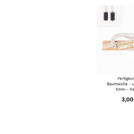
Fertigko
Baumwolle - u
5mm - he
3,00