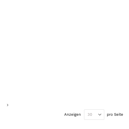
de Seite
te
Seite
Weiter
Anzeigen
pro Seite