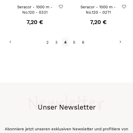
Seracor - 1000 m -
Seracor - 1000 m -
No.120 - 0331
No.120 - 0271
7,20 €
7,20 €
Seite
Seite
Zurück
Seite
Weit
Seite
Seite
Du
Seite
Seite
2
3
4
5
6
liest
gerade
Seite
Newsletter
Unser Newsletter
Abonniere jetzt unseren exklusiven Newsletter und profitiere von