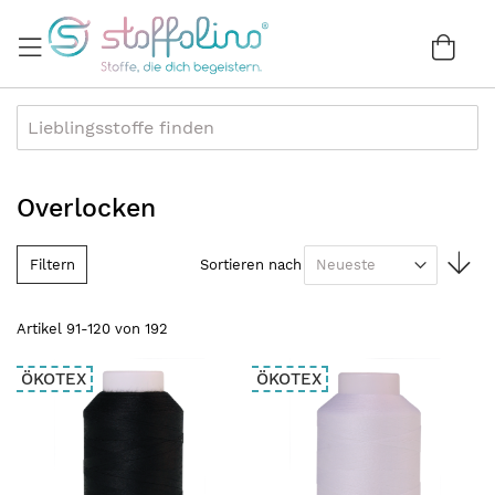
Direkt
zum
War
0
Inhalt
Overlocken
In
Filtern
Sortieren nach
au
Re
Artikel
91
-
120
von
192
ÖKOTEX
ÖKOTEX