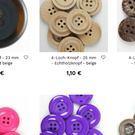
f - 23 mm
4-Loch-Knopf - 25 mm
4-
t beige
- Echtholzknopf - beige
-
 €
1,10 €