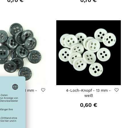
0,70 €
0,70 €
och-Knopf - 11 mm -
4-Loch-Knopf - 13 mm -
anthrazit
weiß
0,60 €
0,60 €