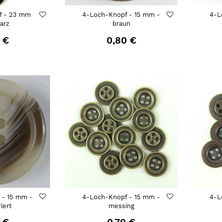
f - 23 mm
4-Loch-Knopf - 15 mm -
4-L
arz
braun
 €
0,80 €
 - 15 mm -
4-Loch-Knopf - 15 mm -
4-L
iert
messing