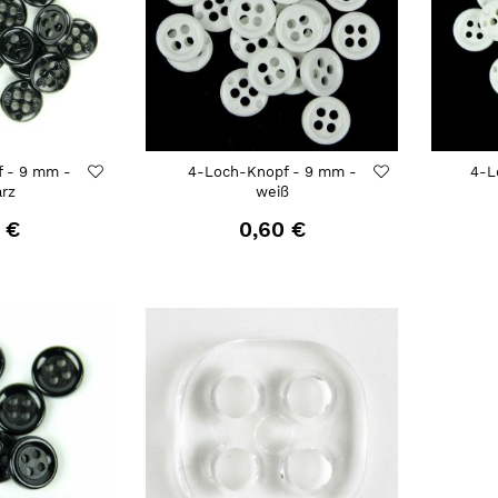
 - 9 mm -
4-Loch-Knopf - 9 mm -
4-L
rz
weiß
 €
0,60 €