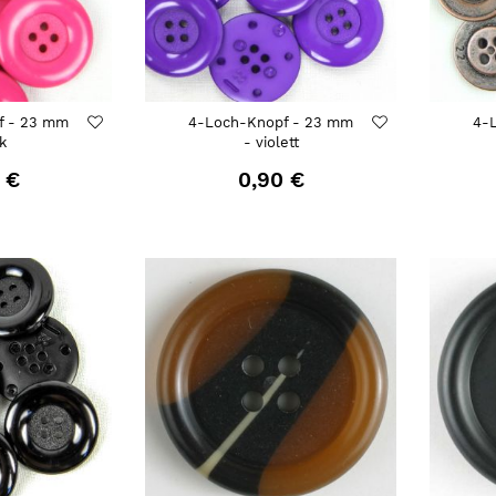
f - 23 mm
4-Loch-Knopf - 23 mm
4-
nk
- violett
 €
0,90 €