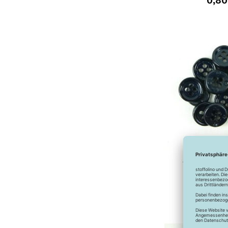
0,80
4-Loch-Knopf
nav
0,60