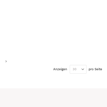
de Seite
e
Seite
Weiter
Anzeigen
pro Seite