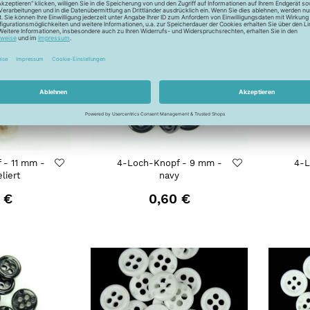
 - 11 mm -
4-Loch-Knopf - 9 mm -
4-L
liert
navy
 €
0,60 €