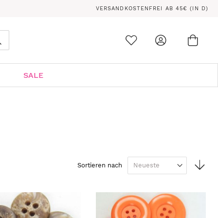
VERSANDKOSTENFREI AB 45€ (IN D)
Ware
0
Suche
SALE
In
Sortieren nach
auf
Rei