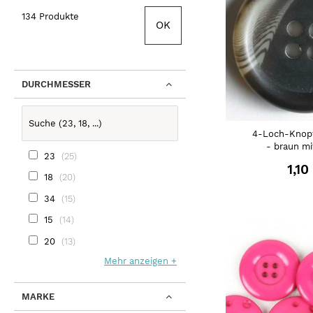
134 Produkte
OK
DURCHMESSER
4-Loch-Knop
- braun mi
23
25
1,10
18
20
34
15
15
14
20
13
Mehr anzeigen
MARKE