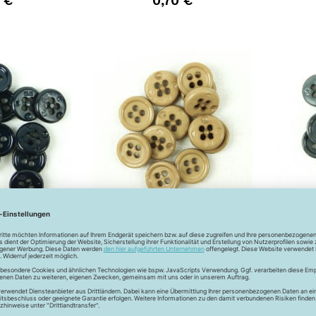
 €
0,70 €
 - 11 mm -
4-Loch-Knopf - 11 mm -
4-L
y
gold
 €
0,60 €