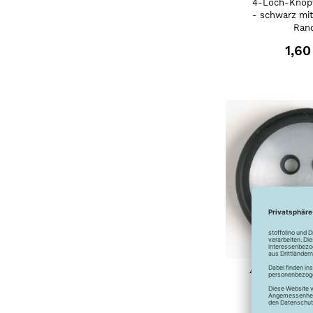
4-Loch-Knop
- schwarz mi
Ran
1,60
4-Loch-Knopf
transparent m
Rändern - 