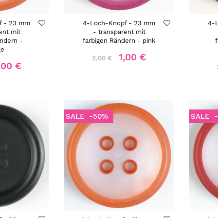
f - 23 mm
4-Loch-Knopf - 23 mm
4-
ent mit
- transparent mit
ändern -
farbigen Rändern - pink
ge
1,00 €
2,00 €
,00 €
SALE
-50%
SALE