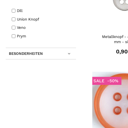
Dill
Union Knopf
Veno
Prym
Metallknopf -
mm - si
0,90
BESONDERHEITEN
SALE
-50%