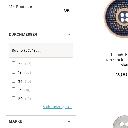
134 Produkte
OK
DURCHMESSER
4-Loch-K
Netzoptik -
23
25
bla
18
20
2,00
34
15
15
14
20
13
Mehr anzeigen
MARKE