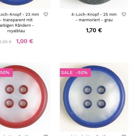
Loch-Knopf - 23 mm
4-Loch-Knopf - 25 mm
- transparent mit
- marmoriert - grau
farbigen Rändern -
1,70 €
royalblau
1,00 €
2,00 €
-50%
SALE
-50%