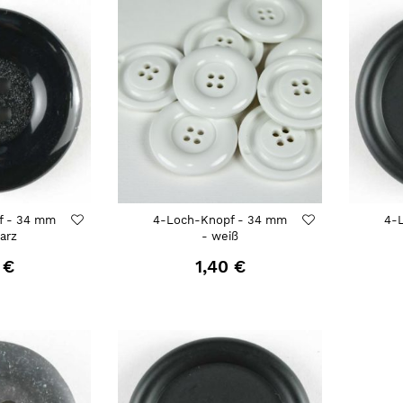
f - 34 mm
4-Loch-Knopf - 34 mm
4-
arz
- weiß
 €
1,40 €