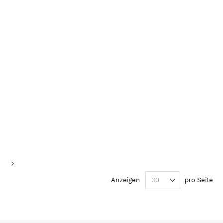
eite
e
Seite
Weiter
Anzeigen
pro Seite