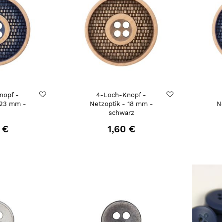
nopf -
4-Loch-Knopf -
 23 mm -
Netzoptik - 18 mm -
N
u
schwarz
 €
1,60 €