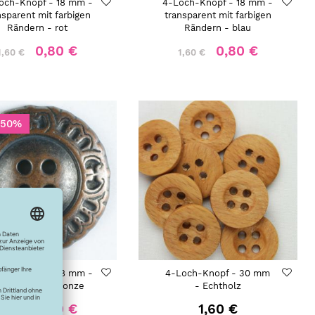
och-Knopf - 18 mm -
4-Loch-Knopf - 18 mm -
nsparent mit farbigen
transparent mit farbigen
Rändern - rot
Rändern - blau
0,80 €
0,80 €
1,60 €
1,60 €
-50%
och-Knopf - 18 mm -
4-Loch-Knopf - 30 mm
tallknopf - bronze
- Echtholz
0,80 €
1,60 €
1,60 €