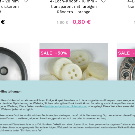
f - 28 mm
4-Loch-Knopf - 18 mm -
4-L
t dickerem
transparent mit farbigen
tra
d
Rändern - orange
 €
0,80 €
1,60 €
SALE
-50%
SALE
 - 18 mm -
4-Loch-Knopf - 18 mm -
4-L
it farbigen
creme
Me
schwarz
0,80 €
1,60 €