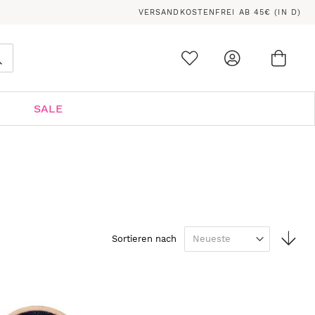
VERSANDKOSTENFREI AB 45€ (IN D)
Ware
0
Suche
SALE
In
Sortieren nach
auf
Rei