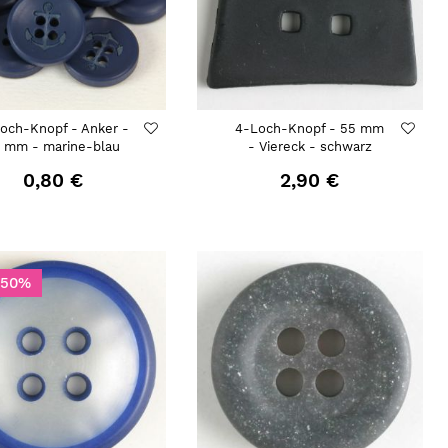
och-Knopf - Anker -
4-Loch-Knopf - 55 mm
5 mm - marine-blau
- Viereck - schwarz
0,80 €
2,90 €
-50%