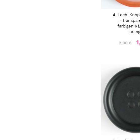
4-Loch-Knop
- transpar
farbigen R
oran
1
2,00 €