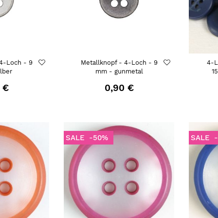
 4-Loch - 9
Metallknopf - 4-Loch - 9
4-L
lber
mm - gunmetal
1
 €
0,90 €
SALE
-50%
SALE