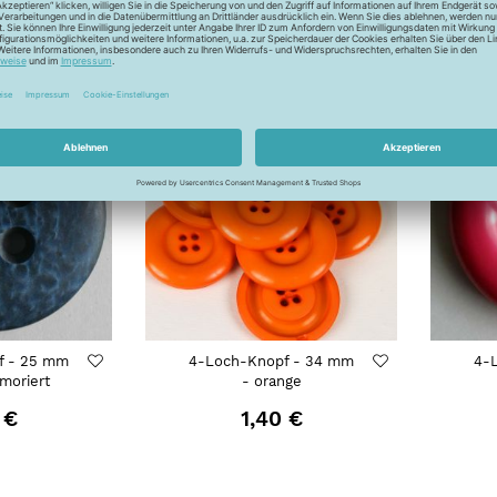
 €
f - 25 mm
4-Loch-Knopf - 34 mm
4-
moriert
- orange
 €
1,40 €