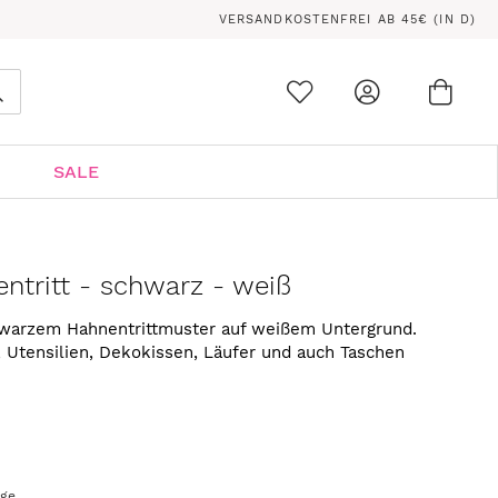
VERSANDKOSTENFREI AB 45€ (IN D)
Ware
0
Suche
SALE
ntritt - schwarz - weiß
hwarzem Hahnentrittmuster auf weißem Untergrund.
s, Utensilien, Dekokissen, Läufer und auch Taschen
age