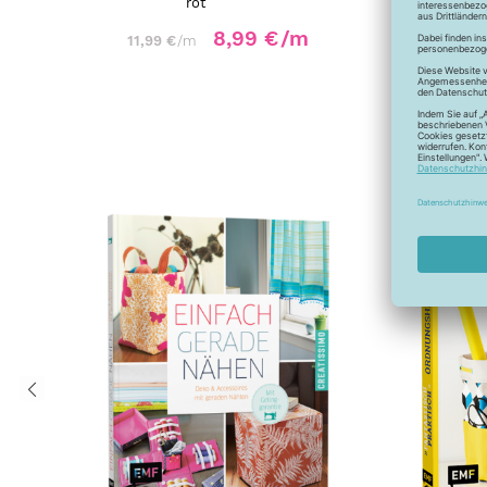
rot
8,99 €
/m
11,99 €
/m
11