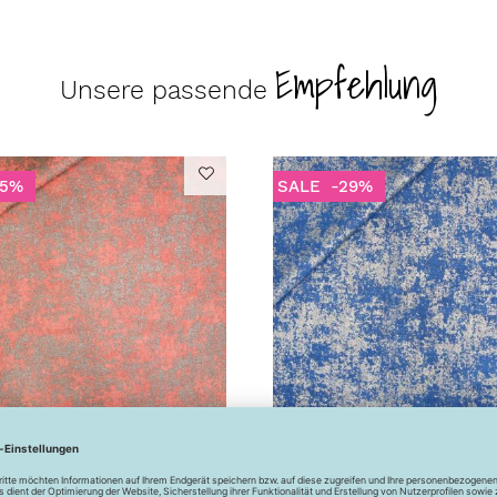
Empfehlung
Unsere passende
25%
SALE
-29%
ff - Infinity - Glitzer -
Dekostoff - Infinity - Glitzer