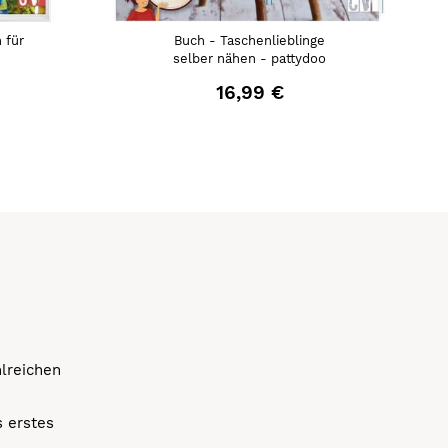
 für
Buch - Taschenlieblinge
selber nähen - pattydoo
16,99 €
hlreichen
s erstes