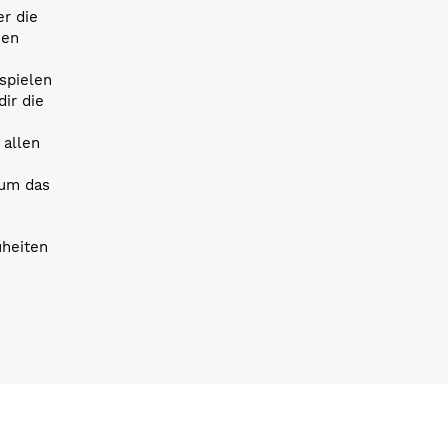
r die
uen
spielen
dir die
 allen
 um das
uheiten