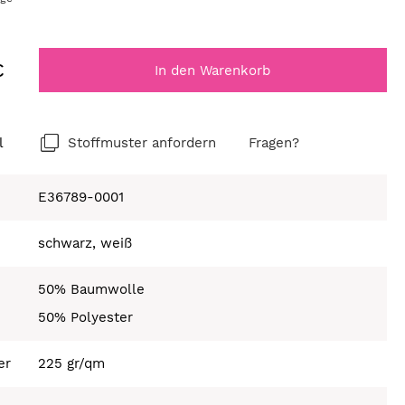
€
In den Warenkorb
l
Stoffmuster anfordern
Fragen?
E36789-0001
schwarz, weiß
50% Baumwolle
50% Polyester
er
225 gr/qm