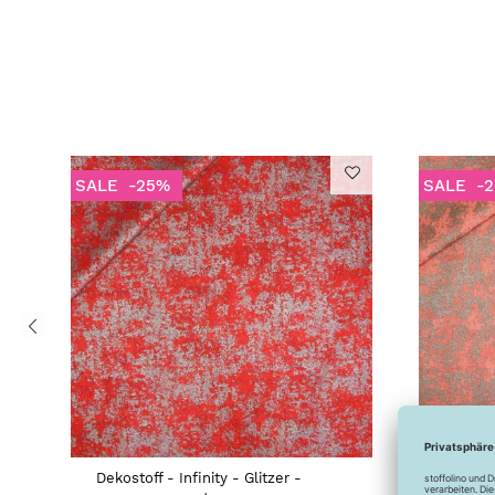
SALE
-25%
SALE
-
Dekostoff - Infinity - Glitzer -
Dekosto