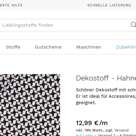
REKTE HILFE
SCHNELLE LIEFERUNG
Suche
Stoffe
Gutscheine
Maschinen
Zubehör
Dekostoff - Hahne
Schöner Dekostoff mit sc
Er ist ideal für Accessoire
geeignet.
12,99 €
/m
inkl. 19% MwSt., zzgl.
Versand
Auf Lager
Versand
3
-
4
Werkt