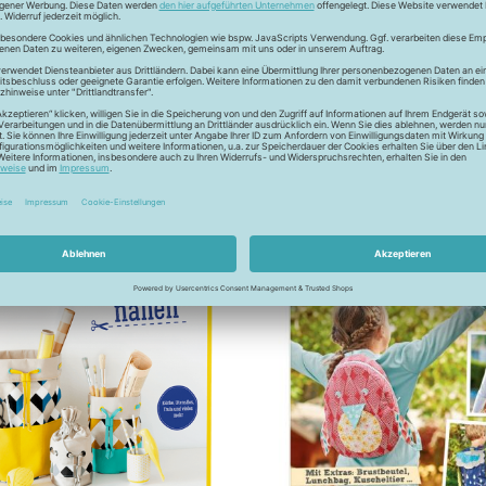
lachs
royalblau
8,99 €
/m
8,50 €
,99 €
/m
11,99 €
/m
Entdecke
mehr Artikel