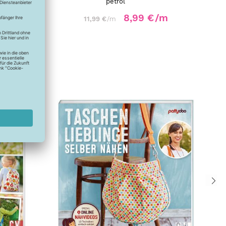
petrol
/m
8,99 €
/m
11,99 €
/m