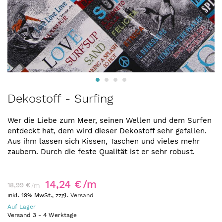
Zum
Dekostoff - Surfing
Anfang
der
Wer die Liebe zum Meer, seinen Wellen und dem Surfen
Bildergalerie
entdeckt hat, dem wird dieser Dekostoff sehr gefallen.
springen
Aus ihm lassen sich Kissen, Taschen und vieles mehr
zaubern. Durch die feste Qualität ist er sehr robust.
14,24 €
/m
18,99 €
/m
inkl. 19% MwSt., zzgl.
Versand
Auf Lager
Versand
3
-
4
Werktage