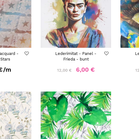
acquard -
Lederimitat - Panel -
Le
Stars
Frieda - bunt
€
/m
6,00 €
12,00 €
1