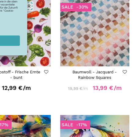
AHR-SOMMER
SALE
-30%
stoff - Frische Ernte
Baumwoll - Jacquard -
- bunt
Rainbow Squares
12,99 €
/m
13,99 €
/m
19,99 €
/m
-17%
SALE
-17%