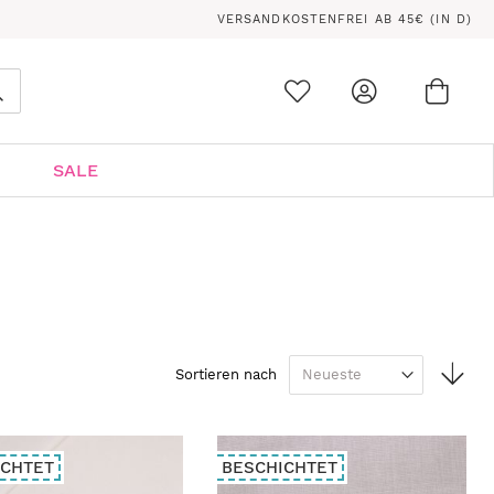
VERSANDKOSTENFREI AB 45€ (IN D)
Ware
0
Suche
SALE
In
Sortieren nach
auf
Rei
ICHTET
BESCHICHTET