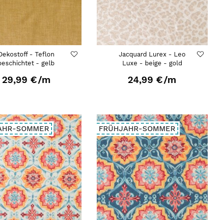
Dekostoff - Teflon
Jacquard Lurex - Leo
beschichtet - gelb
Luxe - beige - gold
29,99 €
/m
24,99 €
/m
AHR-SOMMER
FRÜHJAHR-SOMMER