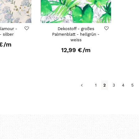
Glamour -
Dekostoff - großes
- silber
Palmenblatt - hellgrün -
weiss
€
/m
12,99 €
/m
Seite
Seite
Zurück
Seite
Du liest gerade S
Seite
Seite
Seit
1
2
3
4
5