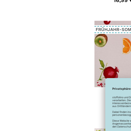
16,99 
FRÜHJAHR-SO
Dekostoff - 
bun
12,99 