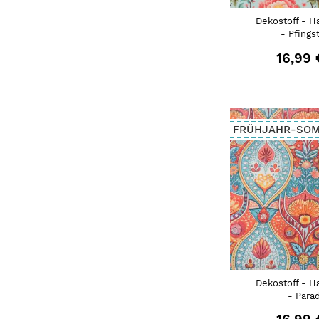
Dekostoff - H
- Pfings
16,99 
FRÜHJAHR-SO
Dekostoff - H
- Para