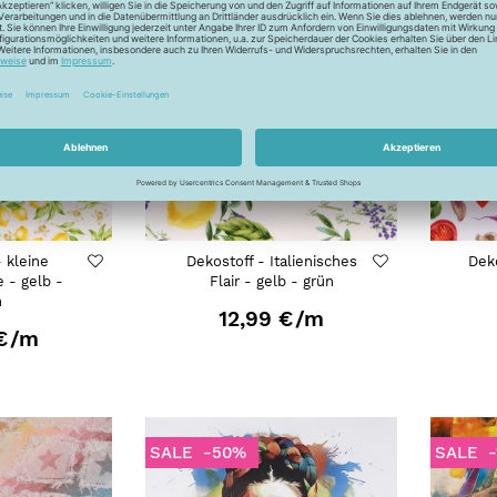
MMER
FRÜHJAHR-SOMMER
FRÜHJ
- kleine
Dekostoff - Italienisches
Deko
e - gelb -
Flair - gelb - grün
n
12,99 €
/m
€
/m
SALE
-50%
SALE