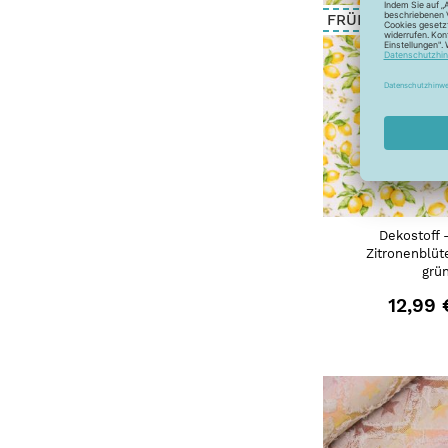
FRÜHJAHR-SO
Dekostoff 
Zitronenblüt
grü
12,99 