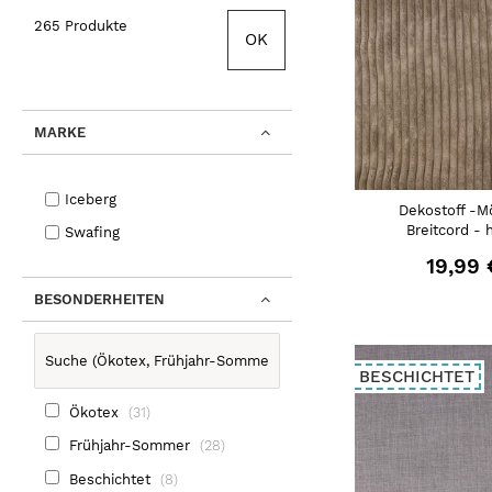
265 Produkte
OK
MARKE
Iceberg
Dekostoff -M
Breitcord - 
Swafing
19,99 
BESONDERHEITEN
BESCHICHTET
Ökotex
31
Frühjahr-Sommer
28
Beschichtet
8