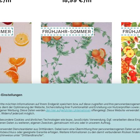
€
/m
18,99 €
/m
MMER
FRÜHJAHR-SOMMER
FRÜHJ
Früchte -
Dekostoff - Orangen -
De
t
orange
€
/m
12,99 €
/m