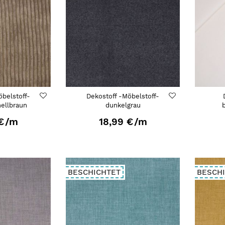
öbelstoff-
Dekostoff -Möbelstoff-
hellbraun
dunkelgrau
€
/m
18,99 €
/m
BESCHICHTET
BESCH