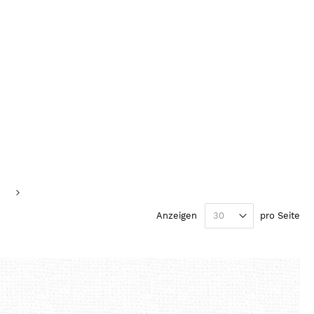
eite
e
Seite
Weiter
Anzeigen
pro Seite