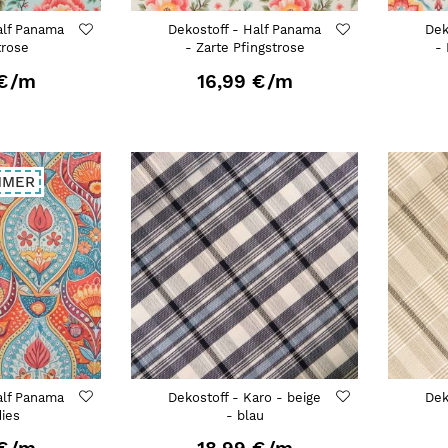
alf Panama
Dekostoff - Half Panama
Dek
trose
- Zarte Pfingstrose
- 
€
/m
16,99 €
/m
MMER
alf Panama
Dekostoff - Karo - beige
Dek
dies
- blau