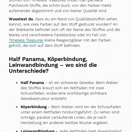
Stoffen von Timeless Treasures findet man perfekte
Patchwork Stoffe, die schön bunt, von den Farben meist
aufeinander abgestimmt und von bester Qualität sind.
Wusstest du
, dass du am Rand von Qualitätsstoffen sehen
kannst, wie viele Farben auf den Stoff gedruckt wurden? An
der Webkante befindet sich oft der Name des Stoffes und die
Marke und verschiedene Farbkleckse oder im Fall von
Timeless Treasures
kleine Reagenzgläser mit den Farben
gefüllt, die sich auf dem Stoff befinden.
Half Panama, Köperbindung,
Leinwandbindung – wo sind die
Unterschiede?
Half Panama
– ist ein schweres Gewebe. Beim Weben
des Stoffes kreuzt sich ein Kettfaden mit zwei
Schussfäden, wobei eine würfelartige sichtbare
Gewebestruktur entsteht.
Köperbindung
– Beim Weben wird ein der Schussfaden
unter einem Kettfaden hindurchgeführt. Zu sehen sind
schräge, parallel verlaufende Linien, die je nach
Herstellung ein anderes textiles Muster ergeben.
Leinwandbindung -
Jeder Kettfaden liegt abwechselnd