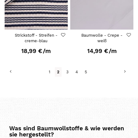
Strickstoff - Streifen -
Baumwolle - Crepe -
creme-blau
weiß
18,99 €
/m
14,99 €
/m
Seite
Seite
Zurück
Seite
Weit
Seite
Du
Seite
Seite
Seite
1
2
3
4
5
liest
gerade
Seite
Was sind Baumwollstoffe & wie werden
sie hergestellt?