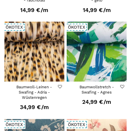
- rauchblau
- gelb
14,99 €
/m
14,99 €
/m
ÖKOTEX
ÖKOTEX
Baumwoll-Leinen -
Baumwollstretch -
Swafing - Adria -
Swafing - Agnes
Wüstenregen
24,99 €
/m
34,99 €
/m
ÖKOTEX
ÖKOTEX