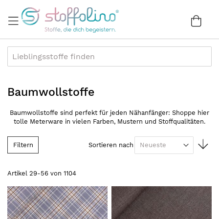
Direkt
zum
War
0
Inhalt
Baumwollstoffe
Baumwollstoffe sind perfekt für jeden Nähanfänger: Shoppe hier
tolle Meterware in vielen Farben, Mustern und Stoffqualitäten.
In
Filtern
Sortieren nach
au
Re
Artikel
29
-
56
von
1104