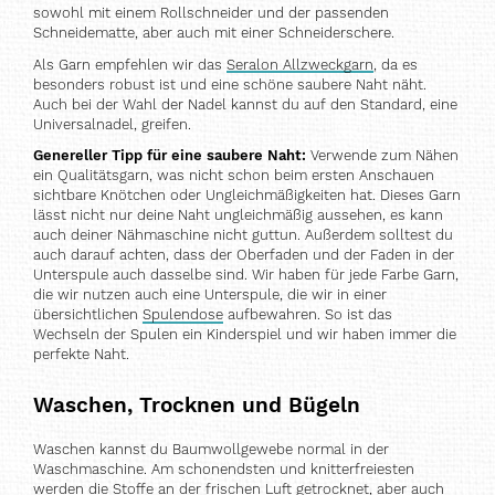
sowohl mit einem Rollschneider und der passenden
Schneidematte, aber auch mit einer Schneiderschere.
Als Garn empfehlen wir das
Seralon Allzweckgarn
, da es
besonders robust ist und eine schöne saubere Naht näht.
Auch bei der Wahl der Nadel kannst du auf den Standard, eine
Universalnadel, greifen.
Genereller Tipp für eine saubere Naht:
Verwende zum Nähen
ein Qualitätsgarn, was nicht schon beim ersten Anschauen
sichtbare Knötchen oder Ungleichmäßigkeiten hat. Dieses Garn
lässt nicht nur deine Naht ungleichmäßig aussehen, es kann
auch deiner Nähmaschine nicht guttun. Außerdem solltest du
auch darauf achten, dass der Oberfaden und der Faden in der
Unterspule auch dasselbe sind. Wir haben für jede Farbe Garn,
die wir nutzen auch eine Unterspule, die wir in einer
übersichtlichen
Spulendose
aufbewahren. So ist das
Wechseln der Spulen ein Kinderspiel und wir haben immer die
perfekte Naht.
Waschen, Trocknen und Bügeln
Waschen kannst du Baumwollgewebe normal in der
Waschmaschine. Am schonendsten und knitterfreiesten
werden die Stoffe an der frischen Luft getrocknet, aber auch